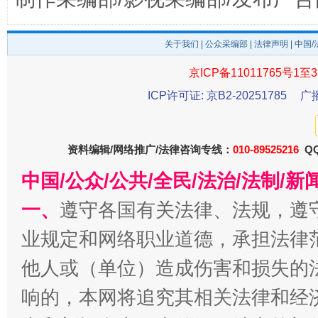
公平竞争审查“十大案例”出炉！
一纸欠条
关于我们
|
公众采编部
|
法律声明
| 中国
京ICP备11011765号1至3
ICP许可证: 京B2-20251785
广
资料编辑/网络推广/法律咨询专线：
010-89525216
QQ
中国/公众/公共/全民/法治/法制/
东山县通报“牛蛙产品抗生素超标问题”
法
一、
遵守各国有关法律、法规，遵
业规定和网络职业道德，承担法律
他人或（单位）造成伤害和损失的
响的，本网将追究其相关法律和经