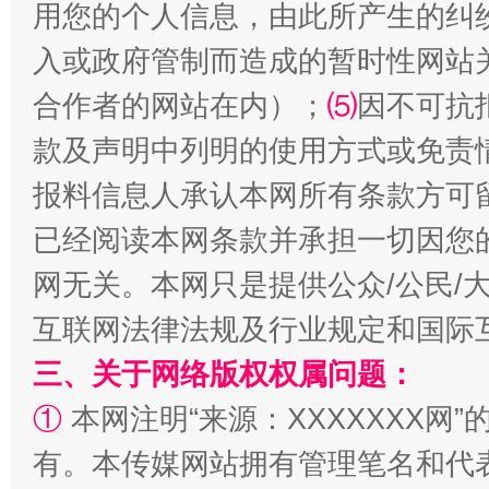
用您的个人信息，由此所产生的纠
入或政府管制而造成的暂时性网站
合作者的网站在内）；
⑸
因不可抗
款及声明中列明的使用方式或免责
报料信息人承认本网所有条款方可
受贿1.44亿！段成刚被判无期
从幼儿
已经阅读本网条款并承担一切因您
网无关。本网只是提供公众/公民/
互联网法律法规及行业规定和国际
三、关于网络版权权属问题：
①
本网注明“来源：XXXXXXX网”
有。本传媒网站拥有管理笔名和代
全民健身五年计划来了！等你上场