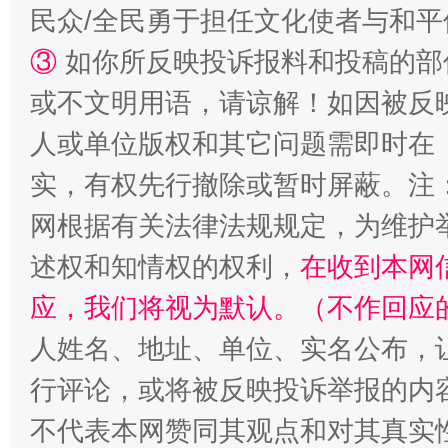
民众/全民勇于担任文化使者与和
③
如你所反映投诉报料和投稿的部
国家大学科技园优化重塑工作
或不文明用语，请谅解！如因被反
人或单位版权和其它问题需即时在
实，有权先行撤除或暂时屏蔽。注
网根据有关法律法规规定，为维护
述权和知情权的权利，
在收到本网
应，我们将视为默认。（不作回应
人姓名、地址、单位、实名公布，让
扯下公款旅游的“隐身衣”
如何以同
行评论，或将被反映投诉举报的内
不代表本网赞同其观点和对其真实