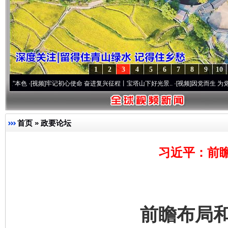
1
2
3
4
5
6
7
8
9
10
[视频]
牢记初心使命 奋进复兴征程丨宝塔山下好光景..
·[视频]
因党而生 为党而战——百年
首页
»
政要论坛
习近平：前
前瞻布局