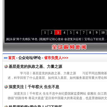
1
2
3
4
5
6
7
8
9
10
永葆“两个先锋队”本色
·[视频]
牢记初心使命 奋进复兴征程丨宝塔山下好光景..
·[视频]
因
首页
- 公众论坛/评论 -
省市负责人>>>
基层是党的执政之基、力量之源
学习语丨基层是党的执政之基、力量之源 习近平同志围绕基
述，科学回答了什么是基层、如何深入基层、如何服务基层等重大理论和实
深度关注丨千年窑火 生生不息
深度关注丨千年窑火 生生不息中央纪委国家监委网站 柴雅欣 自江
德镇"丝路传奇·青花大瓷盘"是目前中国最大的青花瓷盘，也是景德镇的文