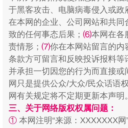
于黑客攻击、电脑病毒侵入或政
在本网的企业、公司网站和共同
全民健身五年计划来了！等你上场
致的任何事态后果；
⑹
本网在各
责情形；
⑺
你在本网站留言的内
条款方可留言和反映投诉报料等
并承担一切因您的行为而直接或
网只是提供公众/大众/民众话语
网有关规定将不定期更新本声明
阿坝州三大球赛在茂县开幕
规模最
三、关于网络版权权属问题：
①
本网注明“来源：XXXXXXX网