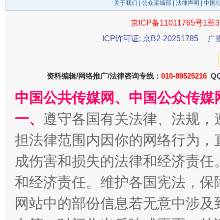
关于我们
|
公众采编部
|
法律声明
| 中国
京ICP备11011765号1至3
ICP许可证: 京B2-20251785
广
资料编辑/网络推广/法律咨询专线：
010-89525216
QQ
千年窑火 生生不息
一
中国公共传媒网、中国公众传媒
一、
遵守各国有关法律、法规，
担法律范围内因你的网络行为，
成伤害和损失的法律和经济责任
和经济责任。维护各国宪法，保
网站中的部份信息若无意中涉及