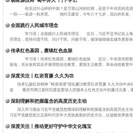
杨星源投师“蜀中异人”门下学艺
你见过什么样的中国？是万里山河的壮阔，还是千年诗意的流
一切——装进一粒米里。 他叫王建安，今年八十七岁，花白的长发、长
全面践行人民城市理念
学习语｜全面践行人民城市理念 近日，习近平总书记在上海
市理念，坚持问需于民、问计于民、问效于民，做深做细做实城市更新各项
传承红色基因，赓续红色血脉
学习语丨传承红色基因，赓续红色血脉 近日，中央宣传部新
基地，充分发挥其在开展理想信念教育、爱国主义教育、革命传统教育中的
深度关注丨红岩育廉 久久为功
传承弘扬红岩精神 "精准滴灌"强化廉洁教育红岩育廉 久久为功中央
道 重庆市两江新区纪委监委深入挖掘本土红色文化中的廉洁元素，通过
深刻理解和把握蕴含的高度历史主动
深入学习领会习近平党建思想⑯深刻理解和把握蕴含的高度历史主
习近平党建思想立足新时代百年大党执政新的历史方位，以放眼世界政党兴
深度关注丨推动更好守护中华文化瑰宝