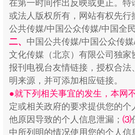
在第一时间作出反映或更正。特
揭开“小金库”的免责幌子
或法人版权所有，网站有权先行
公共传媒/中国公众传媒/中国全
二、
中国公共传媒/中国公众传媒
文化传媒（北京）有限公司独家
报刊电视台友情链接，授权合法
明来源，并可添加相应链接。
受贿1.44亿！段成刚被判无期
从幼儿
●就下列相关事宜的发生，本网
定或相关政府的要求提供您的个
他原因导致的个人信息泄漏；
⑶
中所列明的情况使用您的个人信