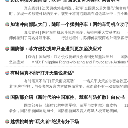
边民勇擒外逃间谍，获评“全国见义勇为模范”荣誉称号
真实案例 | 边民勇擒外逃间谍，获评"全国见义勇为模范"荣誉
时，发现一名形迹可疑的男子。该男子将背包隐藏在路边草丛中，并不断向
加速冲向部队大门，随即一个猛刹停车！网约车司机立功
真实案例 | 网约车司机智斗境外间谍，获特别重大贡献奖励 
师傅接到了两名外籍乘客。 行驶过程中，陈师傅发现两名外籍乘客行为
国防部：菲方侵权挑衅只会遭到更加坚决应对
【双语】国防部：菲方侵权挑衅只会遭到更加坚决应对 国防
坚决应对 MND: Philippine Rights-violating and Provocative Actions Wi
有时候真不能“打开天窗说亮话”
有时候真不能"打开天窗说亮话" 一场关乎决策的涉密会议正
着"机密"字样，与会者的发言内容敏感而重要。然而窗外有一双窥探的眼睛
完善运行机制助力责任有效落实
一纸欠条
国防部介绍《新时代的中国军控、裁军与防扩散》白皮书
国防部介绍《新时代的中国军控、裁军与防扩散》白皮书 11月
者会，国防部新闻局副局长、国防部新闻发言人蒋斌大校答记者问。 记
越线挑衅的“玩火者”绝没有好下场