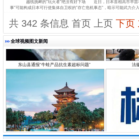
越线挑衅的"玩火者"绝没有好下场 近日，日本首相高市早苗在
事"可能构成日本可行使集体自卫权的"存亡危机事态"，暗示可能武力介入
共 342 条信息
首页
上页
下页
全球视频图文新闻
东山县通报“牛蛙产品抗生素超标问题”
法
千年窑火 生生不息
一