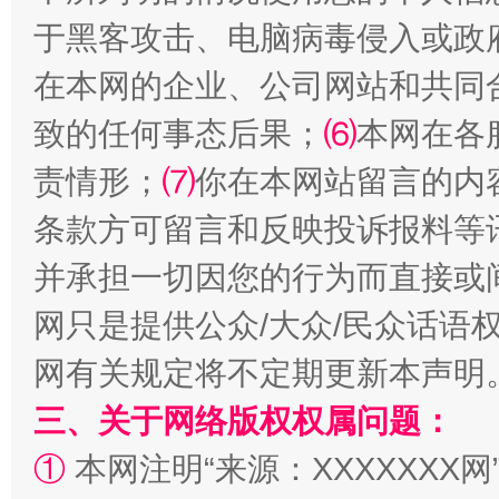
于黑客攻击、电脑病毒侵入或政
在本网的企业、公司网站和共同
致的任何事态后果；
⑹
本网在各
阿坝州三大球赛在茂县开幕
规模最
责情形；
⑺
你在本网站留言的内
条款方可留言和反映投诉报料等
并承担一切因您的行为而直接或
网只是提供公众/大众/民众话语
网有关规定将不定期更新本声明
三、关于网络版权权属问题：
国家大学科技园优化重塑工作
①
本网注明“来源：XXXXXXX网