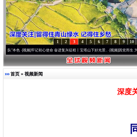
1
2
3
4
5
6
7
8
9
10
·[视频]
牢记初心使命 奋进复兴征程丨宝塔山下好光景..
·[视频]
因党而生 为党而战——百
首页
»
视频新闻
深度