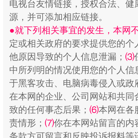
电视台友情链接，授权合法、健
源，并可添加相应链接。
受贿1.44亿！段成刚被判无期
从幼儿
●就下列相关事宜的发生，本网
定或相关政府的要求提供您的个
他原因导致的个人信息泄漏；
⑶
中所列明的情况使用您的个人信
于黑客攻击、电脑病毒侵入或政
在本网的企业、公司网站和共同
全民健身五年计划来了！等你上场
致的任何事态后果；
⑹
本网在各
责情形；
⑺
你在本网站留言的内
条款方可留言和反映投诉报料等