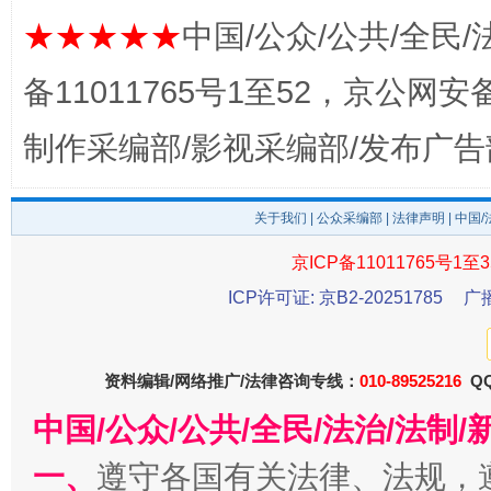
★★★★★
中国/公众/公共/全民/
备11011765号1至52，京公网安备：
制作采编部/影视采编部/发布广告
东山县通报“牛蛙产品抗生素超标问题”
法
关于我们
|
公众采编部
|
法律声明
| 中国
京ICP备11011765号1至3
ICP许可证: 京B2-20251785
广
资料编辑/网络推广/法律咨询专线：
010-89525216
QQ
中国/公众/公共/全民/法治/法
一、
遵守各国有关法律、法规，
千年窑火 生生不息
一