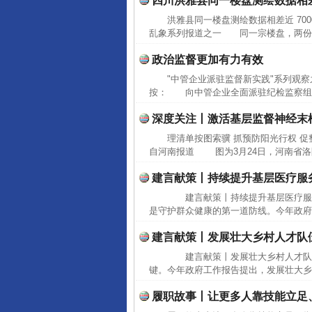
四川洪雅县同一楼盘测绘数据相差近
洪雅县同一楼盘测绘数据相差近 70
乱象系列报道之一 同一宗楼盘，两份测绘
政治监督更加有力有效
"中管企业派驻监督新实践"系列观
按： 向中管企业全面派驻纪检监察组，
深度关注丨激活基层监督神经末
理清单按图索骥 抓预防阳光行权 
自河南报道 图为3月24日，河南省洛
建言献策丨持续提升基层医疗服
建言献策丨持续提升基层医疗服
是守护群众健康的第一道防线。今年政府
建言献策丨发展壮大乡村人才队
建言献策丨发展壮大乡村人才队
键。今年政府工作报告提出，发展壮大乡
履职故事丨让更多人靠技能立足
完善运行机制助力责任有效落