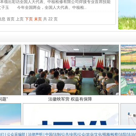
本领出彩访全国人大代表、中核检修有限公司焊接专业首席技能
官方
子玉 今年全国两会，全国人大代表、中核检..
从“无
条信息
首页
上页
下页
末页
共 22 页
最高
事故致
题”
法徽映军营 权益有保障
我们
|
公众采编部
|
法律声明
| 中国/法制/公共/全民/公众/农业/文化/视频/检察/法院/法治