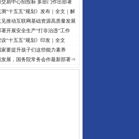
源交易中心招投标 多部门作出部署
测“十五五”规划》发布｜全文｜解
意见推动互联网基础资源高质量发展
署开展安全生产“打非治违”工作
设“十五五”规划》印发｜全文
国家要提升孩子们这些能力素养
命 奋进复兴征程丨“转折之城”激荡..
·[视频]
牢记初心使命 奋进复兴征程丨红船起航处 
能发展，国务院常务会作最新部署⇒
私家车群死群伤事故多发..
守，一别两宽：这场老年..
条伤亲情 巡回调解促和..
保费，离婚时为何要分走一..
誉，不得录用为公务员
目出狱后办书院暴力管教..
公安厅征集新型黑恶违法..