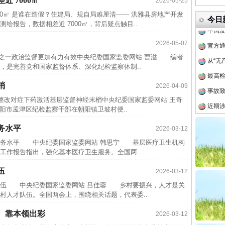
 7000㎡
2026-05-25
中方对
00㎡ 是谁在造假？住建局、规自局难厘清—— 洪雅县房地产开发
今日
中国发
报告，数据相差近 7000㎡，背后疑点触目..
官方
2026-05-07
从“无
察之一政治监督更加有力有效中央纪委国家监委网站 曹溢 编者
最高
是完善党和国家监督体系、深化纪检监察体制..
事故致
梢
2026-04-09
近期涉
促整改对症下药激活基层监督神经末梢中央纪委国家监委网站 王奇
阳市孟津区纪检监察干部在朝阳镇卫坡村便..
半生相
一纸欠
务水平
2026-03-12
26万
务水平 中央纪委国家监委网站 韩思宁 基层医疗卫生机构
工作报告指出，强化基本医疗卫生服务。全国两..
杨天
传销头
伍
2026-03-12
四川省
伍 中央纪委国家监委网站 吕佳蓉 乡村要振兴，人才是关
村人才队伍。全国两会上，围绕相关话题，代表委..
中方对
、靠本领出彩
2026-03-12
中国发
实
一纸欠条伤亲情 巡回调解促和解..