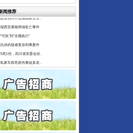
6家美国实体采取反制措..
新闻推荐
起首例对外贸易国家安全..
通报西安赛格商场坠亡事件
产可执”到“全额执行”
检抗诉的疑难复杂刑事案件
5死1伤，四川省安委会挂..
私家车群死群伤事故多发..
守，一别两宽：这场老年..
条伤亲情 巡回调解促和..
保费，离婚时为何要分走一..
誉，不得录用为公务员
目出狱后办书院暴力管教..
公安厅征集新型黑恶违法..
6家美国实体采取反制措..
起首例对外贸易国家安全..
行业协会接连发公告