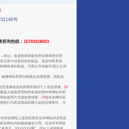
号
1140号
从数据变化看反腐深化
法律咨询热线：
15701616003
（单位）造成伤害和损失的法律和经济责
若无意中涉及到您的权益，请及时联系我
权拥有者的权益。中国公共传媒/中国公众传
、健康网站和报刊电视台友情链接，授权合
信息泄漏或其他原因导致的个人信息泄漏；
⑶
毒侵入或政府管制而造成的暂时性网站关闭
酒驾未被当场查获能处罚吗
明的使用方式或免责情形；
⑺
你在本网站留
您的行为而直接或间接引起的法律责任，与
合作伙伴的网站上使用你留言在本网站内容和反
权在网站内转载或修改引用。但未经本网授
源于：XXXXXXX网”。违反上述声明者，