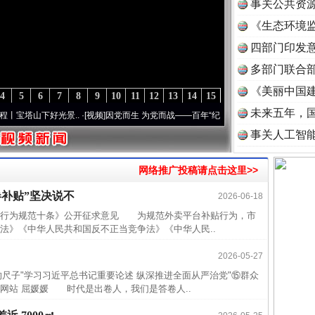
事关公共资
《生态环境监
读
四部门印发
多部门联合部
《美丽中国建
4
5
6
7
8
9
10
11
12
13
14
15
未来五年，
塔山下好光景..
·[视频]
因党而生 为党而战——百年“纪”事⑧加强纪律..
·[视频]
牢记初心使
事关人工智
网络推广投稿请点击这里>>
近期涉
半生相
补贴”坚决说不
2026-06-18
一纸欠
行为规范十条》公开征求意见 为规范外卖平台补贴行为，市
法》《中华人民共和国反不正当竞争法》《中华人民..
26万
2026-05-27
杨天
子"学习习近平总书记重要论述 纵深推进全面从严治党"⑮群众
传销头
网站 屈媛媛 时代是出卷人，我们是答卷人..
四川省