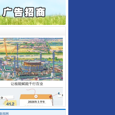
通报西安赛格商场坠亡事件
产可执”到“全额执行”
检抗诉的疑难复杂刑事案件
5死1伤，四川省安委会挂..
让核能赋能千行百业
/新闻网