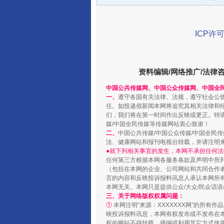
ICP许可
千年窑火 生生不息
资料编辑/网络推广/法律
中国公共传媒网、中国公众传媒网、中国全
一、
遵守各国有关法律、法规，遵守社会公
任。如投递假新闻本网将追究其相关法律和
们，我们将在第一时间作出反映或更正。特
媒/中国全民传媒等传媒网站衷心致谢！
二、
中国公共传媒/中国公众传媒/中国全民
法、健康网站和报刊电视台转载，并请注明
●就下列相关事宜的发生，本网不承担任何法
任何第三方根据本网各服务条款及声明中所
揭开“小金库”的免责幌子
（包括在本网的企业、公司网站和共同合作
言的内容和反映投诉报料讯息人承认本网所
本网无关。本网只是提供公众/大众/民众话
三、关于网络版权权属问题：
①
本网注明“来源：XXXXXXX网”的所有
映投诉报料讯息，本网有权发布或不发布在
权的网站不得转载、摘编或利用其它方式使用