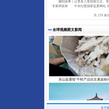
履职故事丨让更多人靠技能立足、靠
专家师延财 中央纪委国家监委网站 文
共 175 
全球视频图文新闻
东山县通报“牛蛙产品抗生素超标问
关于