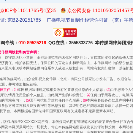
京ICP备11011765号1至35
京公网安备 11010502051457
证: 京B2-20251785
广播电视节目制作经营许可证:（京）字第3
一批国家标准开始实施
咨询专线：
010-89525216
QQ在线：3555333776 本传媒网律师团
民传媒网版权和免责声明：
德，遵守网络职业道德，承担法律范围内因你的网络行为，直接或间接引起的给他人或
经济责任。维护各国宪法，保障公民的言论自由和新闻自由。本传媒网站中的部份信息
请来函来电说明本网站提供内容系本人或法人版权所有，网站有权先行撤除，以保护版
传媒等传媒网站，由众全影视文化传媒（北京）有限公司独家协办发布广告。欢迎合法
来源，并可添加相应链接。
律责任：⑴
本网根据法律规定或相关政府的要求提供您的个人信息；
⑵
由于您将个人
列明的情况使用您的个人信息，由此所产生的纠纷责任；
⑷
任何由于黑客攻击、电脑病
以产业富民促振兴
者的网站在内）；
⑸
因不可抗拒导致的任何事态后果；
⑹
本网在各服务条款及声明中列
有条款方可留言和反映投诉报料等讯息投稿，其证明你已经阅读本网条款并承担一切因
语权平台。本网根据各国新法律和国际互联网有关规定将不定期更新本声明。
作品，版权均属于XXXXXXX网所有。本传媒网站拥有管理笔名和代表某些合作伙伴在
本网及本网所属网站的一切权力。你在本传媒网站留言板发表的评论和投稿，本网站有
本网上述作品。已经本网授权使用作品的单位或网站，应在授权范围内使用，并注明“来