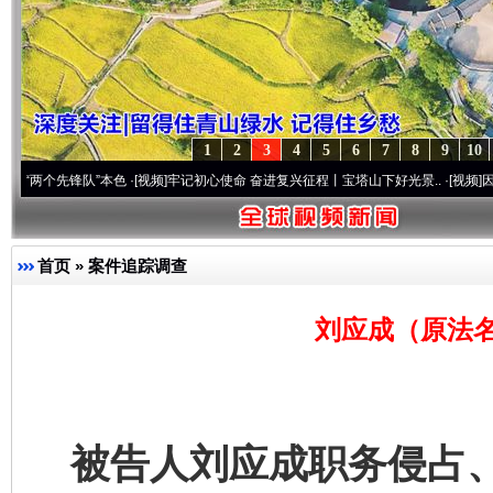
1
2
3
4
5
6
7
8
9
10
先锋队”本色
·[视频]
牢记初心使命 奋进复兴征程丨宝塔山下好光景..
·[视频]
因党而生 为
首页
»
案件追踪调查
刘应成（原法名
被告人刘应成职务侵占