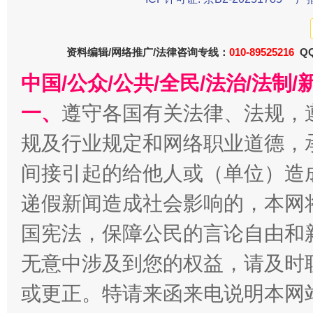
东山县通报“牛蛙产品抗生素超标问题”
法
资料编辑/网络推广/法律咨询专线：
010-89525216
QQ
中国/公众/公共/全民/法治/法
一、
遵守各国有关法律、法规，
规及行业规定和网络职业道德，
间接引起的给他人或（单位）造
递假新闻造成社会影响的，本网
千年窑火 生生不息
一
国宪法，保障公民的言论自由和
无意中涉及到您的权益，请及时
或更正。特请来函来电说明本网