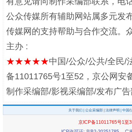
有意见请向制作采编部联系，电话：0
公众传媒所有辅助网站属多元发
传媒网的支持帮助与合作交流。
主办 :
★★★★★
中国/公众/公共/全民/
完善运行机制助力责任有效落实
一纸欠条
备11011765号1至52，京公网安备：
制作采编部/影视采编部/发布广告
关于我们
|
公众采编部
|
法律声明
| 中国
京ICP备11011765号1至3
ICP许可证: 京B2-20251785
广