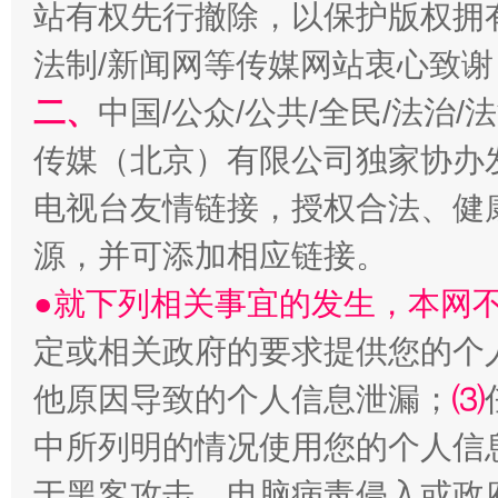
站有权先行撤除，以保护版权拥有者
法制/新闻网等传媒网站衷心致谢
二、
中国/公众/公共/全民/法治
揭开“小金库”的免责幌子
传媒（北京）有限公司独家协办
电视台友情链接，授权合法、健
源，并可添加相应链接。
●就下列相关事宜的发生，本网
定或相关政府的要求提供您的个
他原因导致的个人信息泄漏；
⑶
受贿1.44亿！段成刚被判无期
从幼儿
中所列明的情况使用您的个人信
于黑客攻击、电脑病毒侵入或政