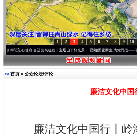
1
2
3
4
5
6
7
8
9
10
心使命 奋进复兴征程丨宝塔山下好光景..
·[视频]
因党而生 为党而战——百年“纪”事⑧加
首页
»
公众论坛/评论
廉洁文化中国
廉洁文化中国行丨岭海