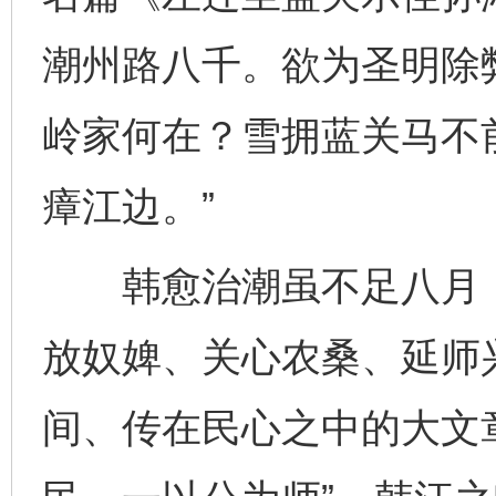
潮州路八千。欲为圣明除
岭家何在？雪拥蓝关马不
瘴江边。”
韩愈治潮虽不足八月，
放奴婢、关心农桑、延师
间、传在民心之中的大文