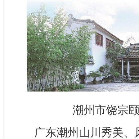
潮州市饶宗颐
广东潮州山川秀美、风