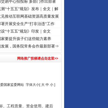
源交易中心招投标 多部门作出部署
测“十五五”规划》发布｜全文｜解
意见推动互联网基础资源高质量发展
署开展安全生产“打非治违”工作
设“十五五”规划》印发｜全文
国家要提升孩子们这些能力素养
记初心使命 奋进复兴征程丨“转折之城”激荡..
·[视频]
牢记初心使命 奋进复兴征程丨红船起
能发展，国务院常务会作最新部署⇒
网络推广投稿请点击这里>>
纪委国家监委网站
字体大小[
大
中
小
]
标、工程质量、资金使用、建后