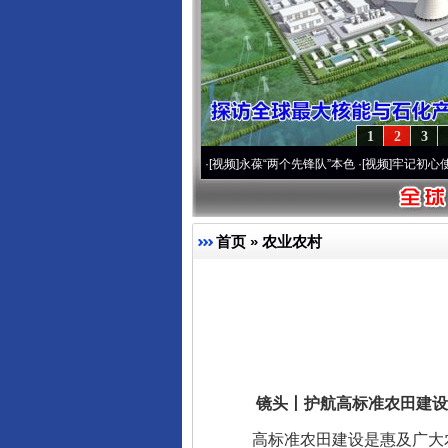
1
2
3
年 深刻改变雪域高原..
·[视频]
永葆“两个先锋队”本色
·[视频]
牢记初心使命 奋进复兴征
首页
»
农业农村
镜头丨护航高标准农田建设
高标准农田建设是惠及广大农