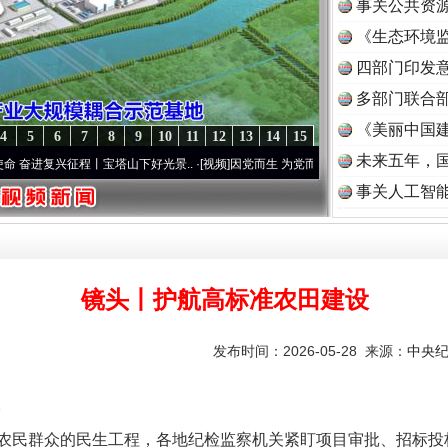
事关公共资
《生态环境监
读
四部门印发
多部门联合部
《美丽中国建
4
5
6
7
8
9
10
11
12
13
14
15
未来五年，
程丨宝塔山下好光景..
·[视频]
因党而生 为党而战——百年“纪”事⑧加强纪律..
·[视频]
牢
事关人工智
镜头丨护航高标准农田建设
发布时间：2026-05-28 来源：
中央
民群众的民生工程，各地纪检监察机关紧盯项目审批、招标投