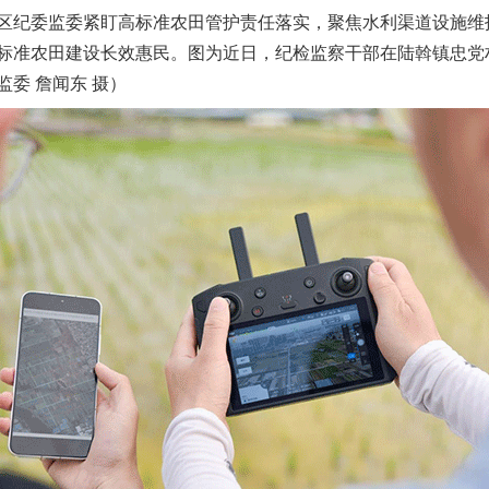
纪委监委紧盯高标准农田管护责任落实，聚焦水利渠道设施维
标准农田建设长效惠民。图为近日，纪检监察干部在陆斡镇忠党
委 詹闻东 摄）