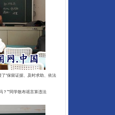
让核能赋能千行百业
了“保留证据、及时求助、依法
？”“同学散布谣言算违法
从数据变化看反腐深化