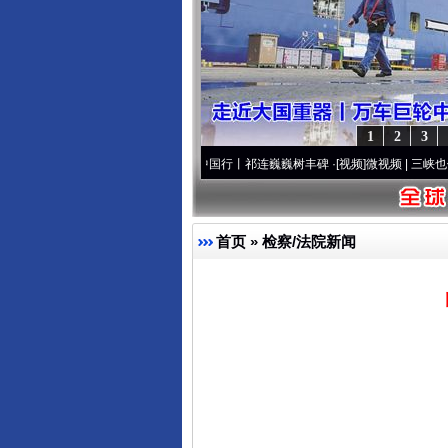
1
2
3
心套路”
·[视频]
廉洁文化中国行丨祁连巍巍树丰碑
·[视频]
微视频 | 三峡也催生？揭秘生
首页
»
检察/法院新闻