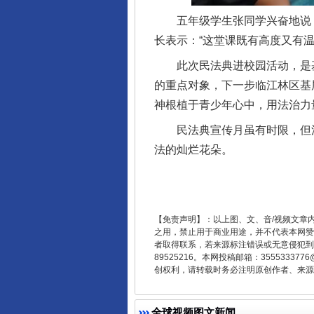
五年级学生张同学兴奋地说：“
受贿1.44亿！段成刚被判无期
长表示：“这堂课既有高度又有
此次民法典进校园活动，是基层
的重点对象，下一步临江林区基
神根植于青少年心中，用法治力
民法典宣传月虽有时限，但法
法的灿烂花朵。
全民健身五年计划来了！等你上
【免责声明】：以上图、文、音/视频文章
之用，禁止用于商业用途，并不代表本网赞
者取得联系，若来源标注错误或无意侵犯到您的
89525216。本网投稿邮箱：355533
创权利，请转载时务必注明原创作者、来源：
全球视频图文新闻