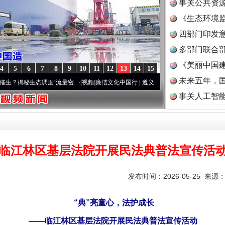
事关公共资
《生态环境监
读
四部门印发
多部门联合部
《美丽中国建
4
5
6
7
8
9
10
11
12
13
14
15
未来五年，
态调度“流量密..
·[视频]
廉洁文化中国行 | 遵义：雄关漫道展新颜..
·[视频]
衣柜里的秘密
事关人工智
临江林区基层法院开展民法典普法宣传活
发布时间：2026-05-25 来源
“典”亮童心，法护成长
——临江林区基层法院开展民法典普法宣传活动