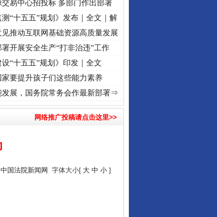
源交易中心招投标 多部门作出部署
测“十五五”规划》发布｜全文｜解
意见推动互联网基础资源高质量发展
署开展安全生产“打非治违”工作
设“十五五”规划》印发｜全文
国家要提升孩子们这些能力素养
·[视频]
深度关注丨春天里的科技盛宴
·[视频]
正风反腐在身边·记者百县行丨 烦心事变舒心
能发展，国务院常务会作最新部署⇒
网络推广投稿请点击这里>>
动
：
中国法院新闻网
字体大小[
大
中
小
]