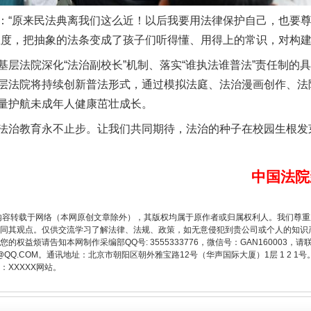
原来民法典离我们这么近！以后我要用法律保护自己，也要尊
从幼儿园到大学，有这些资助
温度，把抽象的法条变成了孩子们听得懂、用得上的常识，对构建
法院深化“法治副校长”机制、落实“谁执法谁普法”责任制的
层法院将持续创新普法形式，通过模拟法庭、法治漫画创作、法
量护航未成年人健康茁壮成长。
治教育永不止步。让我们共同期待，法治的种子在校园生根发
中国法院
场
事关残疾人未来5年
内容转载于网络（本网原创文章除外），其版权均属于原作者或归属权利人。我们尊
同其观点。仅供交流学习了解法律、法规、政策，如无意侵犯到贵公司或个人的知识
权益烦请告知本网制作采编部QQ号: 3555333776，微信号：GAN160003，请
3776@QQ.COM。通讯地址：北京市朝阳区朝外雅宝路12号（华声国际大厦）1层 1 
XXXXX网站。