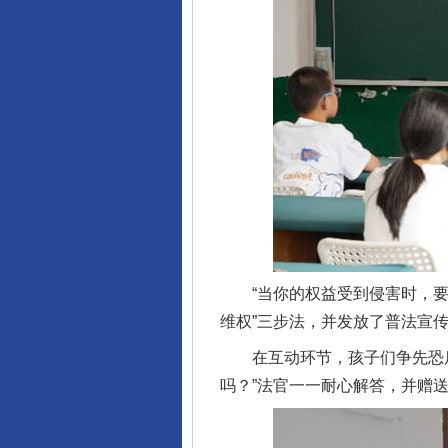
东山县通报“牛蛙产品抗生素超标问
“当你的权益受到侵害时，要勇
维权”三步法，并发放了普法宣
在互动环节，孩子们争先恐后举
吗？”法官一一耐心解答，并赠
千年窑火 生生不息