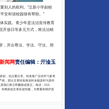
重别人的权利。”立新小学副校
“后车司机肯定在骂我”
平安和谐校园很有帮助。”
具体实践。青少年是法治宣传教育
院开放日等多元方式，将法治精
芽，开出尊法、学法、守法、用
新闻网
责任编辑
：
亓淦玉
让传统村落焕发生机
重原创，也注重分享。转发推广仅供学习参考
产权，部分文章转发推送时未能及时与原作
联系我们将立即删除或更正。电话：010-
2 1号。本网原创文章欢迎转载，为尊重和维护原