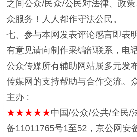
之间公众/民众/公民对法律、政
众服务！人人都作守法公民。
“蜀中异人”王建安的艺术幻境
七、参与本网发表评论感言即表明
有意见请向制作采编部联系，电话：0
公众传媒所有辅助网站属多元发
传媒网的支持帮助与合作交流。
主办 :
完善运行机制助力责任有效落实
一纸欠条
★★★★★
中国/公众/公共/全民/
备11011765号1至52，京公网安备：