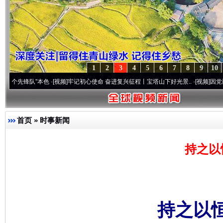
1
2
3
4
5
6
7
8
9
10
队”本色
·[视频]
牢记初心使命 奋进复兴征程丨宝塔山下好光景..
·[视频]
因党而生 为党而
首页
»
时事新闻
持之以
持之以