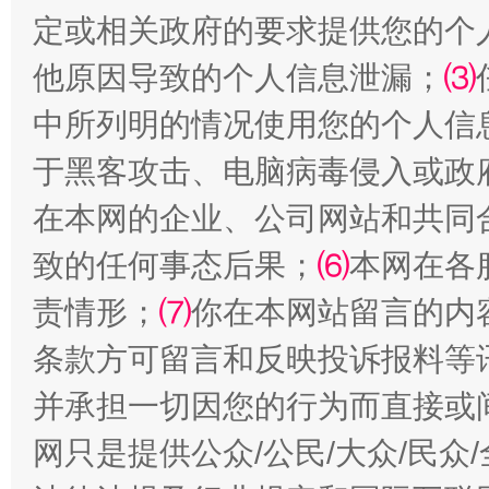
定或相关政府的要求提供您的个
受贿1.44亿！段成刚被判无期
从幼儿
他原因导致的个人信息泄漏；
⑶
中所列明的情况使用您的个人信
于黑客攻击、电脑病毒侵入或政
在本网的企业、公司网站和共同
致的任何事态后果；
⑹
本网在各
责情形；
⑺
你在本网站留言的内
全民健身五年计划来了！等你上场
条款方可留言和反映投诉报料等
并承担一切因您的行为而直接或
网只是提供公众/公民/大众/民