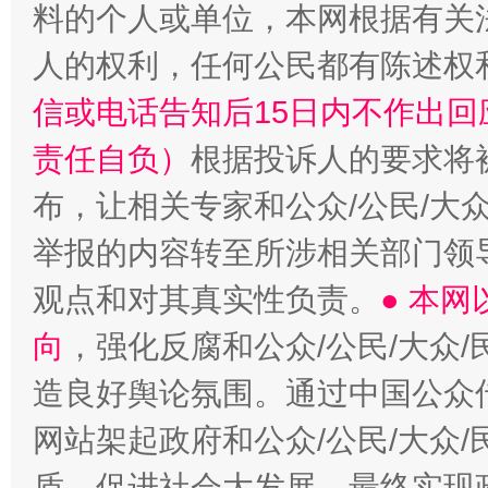
料的个人或单位，本网根据有关
“蜀中异人”王建安的艺术幻境
人的权利，任何公民都有陈述权
信或电话告知后15日内不作出
责任自负）
根据投诉人的要求将
布，让相关专家和公众/公民/大
举报的内容转至所涉相关部门领
观点和对其真实性负责。
● 本
向
，强化反腐和公众/公民/大众
造良好舆论氛围。通过中国公众传
网站架起政府和公众/公民/大众
盾，促进社会大发展，最终实现政