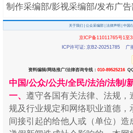
制作采编部/影视采编部/发布广告
关于我们
|
公众采编部
|
法律声明
| 中国
京ICP备11011765号1至3
东山县通报“牛蛙产品抗生素超标问题”
法
ICP许可证: 京B2-20251785
广
资料编辑/网络推广/法律咨询专线：
010-89525216
QQ
中国/公众/公共/全民/法治/法
一、
遵守各国有关法律、法规，
规及行业规定和网络职业道德，
间接引起的给他人或（单位）造
千年窑火 生生不息
一