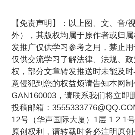
【免责声明】：以上图、文、音/
外），其版权均属于原作者或归属
发推广仅供学习参考之用，禁止用
东山县通报“牛蛙产品抗生素超标问题”
法
仅供交流学习了解法律、法规、政
权，部分文章转发推送时未能及时
意侵犯到您的权益烦请告知本网制作采编
GAN160003，请联系我们将立即删
投稿邮箱：3555333776@QQ
12号（华声国际大厦）1层 1 2
原创权利，请转载时务必注明原创作
千年窑火 生生不息
一