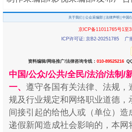
受贿1.44亿！段成刚被判无期
从幼儿
关于我们
|
公众采编部
|
法律声明
| 中国
京ICP备11011765号1至3
ICP许可证: 京B2-20251785
广
资料编辑/网络推广/法律咨询专线：
010-89525216
QQ
中国/公众/公共/全民/法治/法
一、
遵守各国有关法律、法规，
全民健身五年计划来了！等你上场
规及行业规定和网络职业道德，
间接引起的给他人或（单位）造
递假新闻造成社会影响的，本网