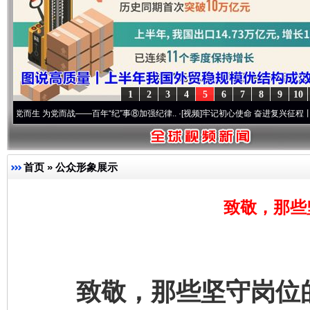
1
2
3
4
5
6
7
8
9
10
战——百年“纪”事⑧加强纪律..
·[视频]
牢记初心使命 奋进复兴征程丨“转折之城”激荡..
首页
»
公众形象展示
致敬，那些
致敬，那些坚守岗位