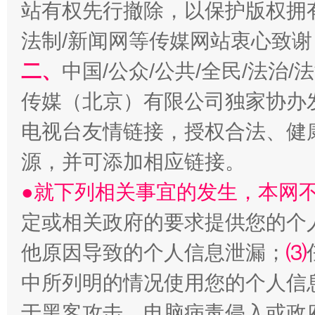
站有权先行撤除，以保护版权拥有者
法制/新闻网等传媒网站衷心致谢
揭开“小金库”的免责幌子
二、
中国/公众/公共/全民/法治
传媒（北京）有限公司独家协办
电视台友情链接，授权合法、健
源，并可添加相应链接。
●就下列相关事宜的发生，本网
定或相关政府的要求提供您的个
受贿1.44亿！段成刚被判无期
从幼儿
他原因导致的个人信息泄漏；
⑶
中所列明的情况使用您的个人信
于黑客攻击、电脑病毒侵入或政