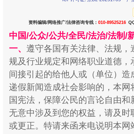
东山县通报“牛蛙产品抗生素超标问题”
法
资料编辑/网络推广/法律咨询专线：
010-89525216
QQ
中国/公众/公共/全民/法治/法
一、
遵守各国有关法律、法规，
规及行业规定和网络职业道德，
间接引起的给他人或（单位）造
千年窑火 生生不息
一
递假新闻造成社会影响的，本网
国宪法，保障公民的言论自由和
无意中涉及到您的权益，请及时
或更正。特请来函来电说明本网