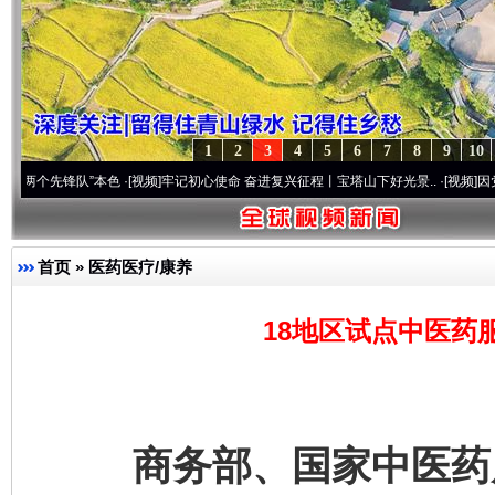
1
2
3
4
5
6
7
8
9
10
锋队”本色
·[视频]
牢记初心使命 奋进复兴征程丨宝塔山下好光景..
·[视频]
因党而生 为党
首页
»
医药医疗/康养
18地区试点中医药
商务部、国家中医药局