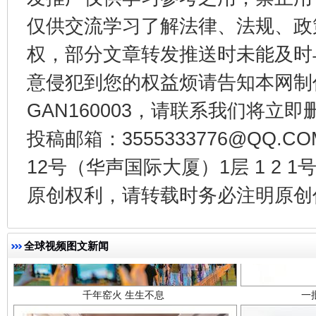
仅供交流学习了解法律、法规、政
东山县通报“牛蛙产品抗生素超标问题”
法
权，部分文章转发推送时未能及时
意侵犯到您的权益烦请告知本网制作采编
GAN160003，请联系我们将立即删
投稿邮箱：3555333776@QQ
12号（华声国际大厦）1层 1 2
原创权利，请转载时务必注明原创作
千年窑火 生生不息
一
全球视频图文新闻