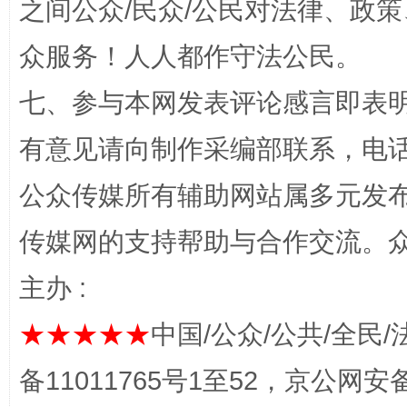
之间公众/民众/公民对法律、政
众服务！人人都作守法公民。
“蜀中异人”王建安的艺术幻境
七、参与本网发表评论感言即表明
有意见请向制作采编部联系，电话：0
公众传媒所有辅助网站属多元发
传媒网的支持帮助与合作交流。
主办 :
完善运行机制助力责任有效落实
一纸欠条
★★★★★
中国/公众/公共/全民/
备11011765号1至52，京公网安备：