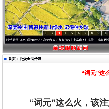
1
2
3
4
5
6
7
8
9
10
队”本色
·[视频]
牢记初心使命 奋进复兴征程丨宝塔山下好光景..
·[视频]
因党而生 为党而
首页
»
公众全民传媒
“词元”这
“词元”这么火，该注