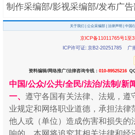
制作采编部/影视采编部/发布广告
关于我们
|
公众采编部
|
法律声明
| 中国
京ICP备11011765号1至3
东山县通报“牛蛙产品抗生素超标问题”
法
ICP许可证: 京B2-20251785
广
资料编辑/网络推广/法律咨询专线：
010-89525216
QQ
中国/公众/公共/全民/法治/法制/
一、
遵守各国有关法律、法规，遵
业规定和网络职业道德，承担法律
他人或（单位）造成伤害和损失的
千年窑火 生生不息
一
响的，本网将追究其相关法律和经