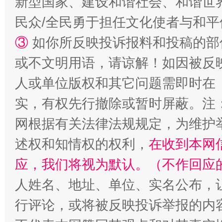
新型国家、建设和谐社会、和谐世界
民众/全民勇于担任文化使者与和
③
如你所反映投诉报料和投稿的部
或不文明用语，请谅解！如因被反
人或单位版权和其它问题需即时在
实，有权先行撤除或暂时屏蔽。注
扯下公款旅游的“隐身衣”
如何以同
网根据有关法律法规规定，为维护
述权和知情权的权利，
在收到本网
应，我们将视为默认。（不作回应
人姓名、地址、单位、实名公布，让
行评论，或将被反映投诉举报的内