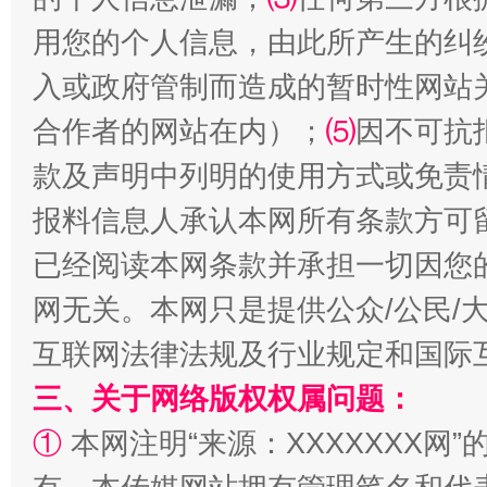
用您的个人信息，由此所产生的纠
受贿1.44亿！段成刚被判无期
从幼儿
入或政府管制而造成的暂时性网站
合作者的网站在内）；
⑸
因不可抗
款及声明中列明的使用方式或免责
报料信息人承认本网所有条款方可
已经阅读本网条款并承担一切因您
网无关。本网只是提供公众/公民/
全民健身五年计划来了！等你上场
互联网法律法规及行业规定和国际
三、关于网络版权权属问题：
①
本网注明“来源：XXXXXXX网”